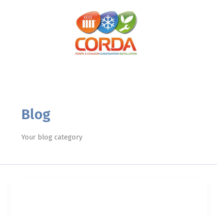
Aller
au
contenu
Blog
Your blog category
Blog
Hello world!