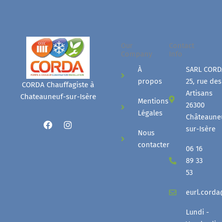
Our
Contact
Company
Info
À
SARL CORD
propos
25, rue des
CORDA Chauffagiste à
Artisans
Chateauneuf-sur-Isère
Mentions
26300
Légales
Châteaune
F
I
a
n
sur-Isère
Nous
c
s
contacter
e
t
06 16
b
a
89 33
o
g
o
r
53
k
a
m
eurl.cord
Lundi -